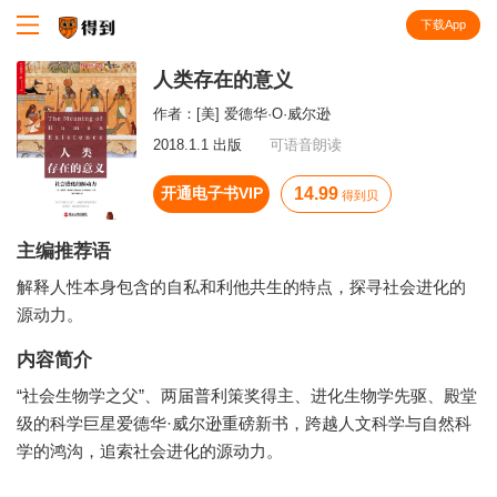
下载App
知识就在得到
人类存在的意义
作者：
[美] 爱德华·O·威尔逊
2018.1.1 出版
可语音朗读
开通电子书VIP
14.99
得到贝
主编推荐语
解释人性本身包含的自私和利他共生的特点，探寻社会进化的
源动力。
内容简介
“社会生物学之父”、两届普利策奖得主、进化生物学先驱、殿堂
级的科学巨星爱德华·威尔逊重磅新书，跨越人文科学与自然科
学的鸿沟，追索社会进化的源动力。