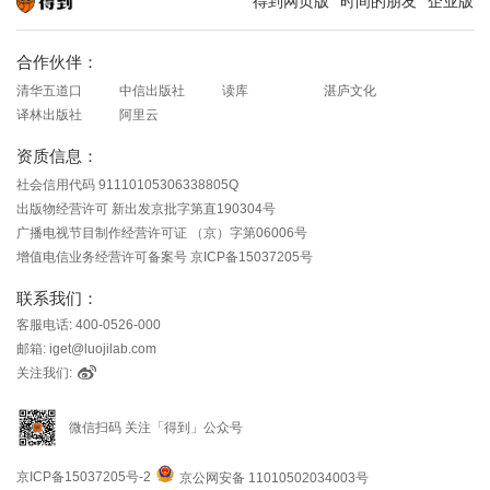
得到网页版
时间的朋友
企业版
知识就在得到
合作伙伴：
清华五道口
中信出版社
读库
湛庐文化
译林出版社
阿里云
资质信息：
社会信用代码 91110105306338805Q
出版物经营许可 新出发京批字第直190304号
广播电视节目制作经营许可证 （京）字第06006号
增值电信业务经营许可备案号 京ICP备15037205号
联系我们：
客服电话: 400-0526-000
邮箱: iget@luojilab.com
关注我们:
微信扫码 关注「得到」公众号
京ICP备15037205号-2
京公网安备 11010502034003号