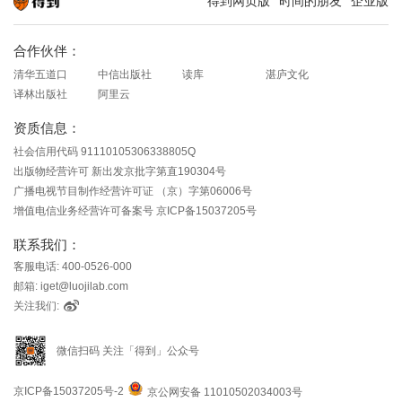
得到网页版
时间的朋友
企业版
知识就在得到
合作伙伴：
清华五道口
中信出版社
读库
湛庐文化
译林出版社
阿里云
资质信息：
社会信用代码 91110105306338805Q
出版物经营许可 新出发京批字第直190304号
广播电视节目制作经营许可证 （京）字第06006号
增值电信业务经营许可备案号 京ICP备15037205号
联系我们：
客服电话: 400-0526-000
邮箱: iget@luojilab.com
关注我们:
微信扫码 关注「得到」公众号
京ICP备15037205号-2
京公网安备 11010502034003号