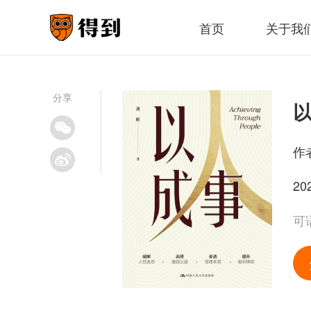
首页
关于我
分享
作
20
可