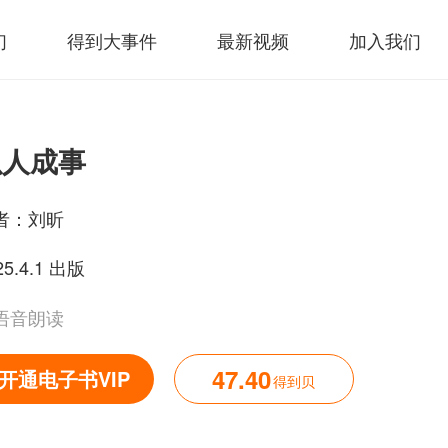
们
得到大事件
最新视频
加入我们
以人成事
者：
刘昕
25.4.1 出版
语音朗读
47.40
开通电子书VIP
得到贝