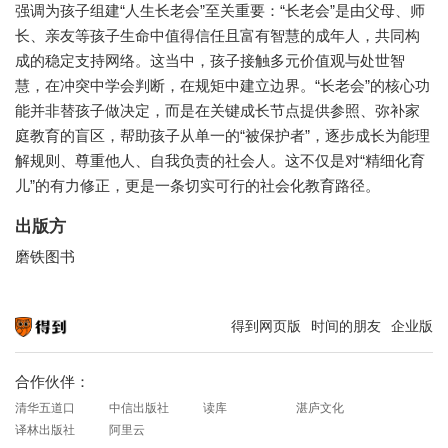
强调为孩子组建“人生长老会”至关重要：“长老会”是由父母、师
长、亲友等孩子生命中值得信任且富有智慧的成年人，共同构
成的稳定支持网络。这当中，孩子接触多元价值观与处世智
慧，在冲突中学会判断，在规矩中建立边界。“长老会”的核心功
能并非替孩子做决定，而是在关键成长节点提供参照、弥补家
庭教育的盲区，帮助孩子从单一的“被保护者”，逐步成长为能理
解规则、尊重他人、自我负责的社会人。这不仅是对“精细化育
儿”的有力修正，更是一条切实可行的社会化教育路径。
出版方
磨铁图书
得到网页版
时间的朋友
企业版
知识就在得到
合作伙伴：
清华五道口
中信出版社
读库
湛庐文化
译林出版社
阿里云