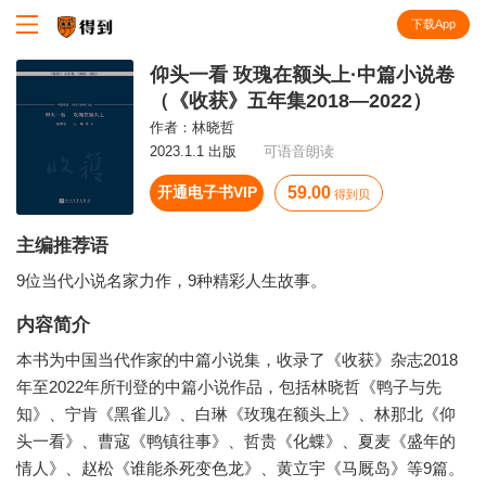
下载App
知识就在得到
仰头一看 玫瑰在额头上·中篇小说卷
（《收获》五年集2018—2022）
作者：
林晓哲
2023.1.1 出版
可语音朗读
开通电子书VIP
59.00
得到贝
主编推荐语
9位当代小说名家力作，9种精彩人生故事。
内容简介
本书为中国当代作家的中篇小说集，收录了《收获》杂志2018
年至2022年所刊登的中篇小说作品，包括林晓哲《鸭子与先
知》、宁肯《黑雀儿》、白琳《玫瑰在额头上》、林那北《仰
头一看》、曹寇《鸭镇往事》、哲贵《化蝶》、夏麦《盛年的
情人》、赵松《谁能杀死变色龙》、黄立宇《马厩岛》等9篇。