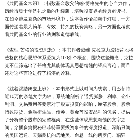
《共同基金常识》：指数基金教父约翰·博格先生的心血力作，
历经市场十年洗礼之后的升级版，堪称投资界的经典必读书。
在如今越发复杂的市场环境中，这本著作恰如海中灯塔，一方
面传递着最为简单、有效、持久的投资策略，另一方面也考察
着共同基金业的行业法则和道德底线。
《查理·芒格的投资思想》：本书作者戴维·克拉克力透纸背地将
芒格的核心思想体系凝练为100余个概念。围绕这些概念，克拉
克不但筛选出了芒格尤其能体现其思想精髓的经典言论，而且
还对这些言论进行了精湛的诠释。
《跳着踢踏舞去上班》：本书形式上以时间为线索，用巴菲特
近10万的亲笔文字为轴，系统地剖析了通货膨胀、利率、企业
利润、交易费用等要素对于股票投资的影响，厘清股票、股票
指数期货、金融衍生品、债券、黄金等投资品种的优劣，提供
了分析整个股市的完整框架。在这些体现思想精髓的文字之
间，穿插多篇揭秘巴菲特重要投资事件的深度报道。深陷丑闻
的美国运通、天赐良机的房地美、命悬一线的所罗门、猖狂一