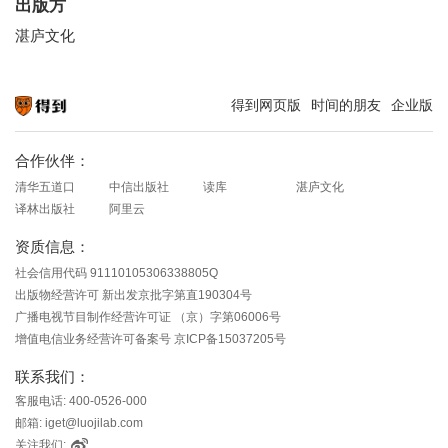
出版方
湛庐文化
得到网页版
时间的朋友
企业版
知识就在得到
合作伙伴：
清华五道口
中信出版社
读库
湛庐文化
译林出版社
阿里云
资质信息：
社会信用代码 91110105306338805Q
出版物经营许可 新出发京批字第直190304号
广播电视节目制作经营许可证 （京）字第06006号
增值电信业务经营许可备案号 京ICP备15037205号
联系我们：
客服电话: 400-0526-000
邮箱: iget@luojilab.com
关注我们: