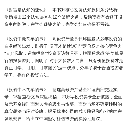
《财富是认知的变现》：本书对核心投资认知原则条分缕析，
明确点出12个认知误区与12个破解之道，帮助读者有效避开投
资中的陷阱，在学会赚钱之前，先学会如何确保不亏钱。
《投资中最简单的事》：高毅资产董事长邱国鹭从多年投资的
自身经验出发，剖析了“便宜才是硬道理”“定价权是核心竞争力”
“人弃我取，逆向投资”“投资应该数月亮，胜而后求战”等简单易
行的投资原则，阐明了“对于大多数人而言，只有价值投资才是
真正可学、可用、可掌握的”这一观点，分享了易于普通投资者
学习、操作的投资方法。
《投资中不简单的事》：精选高毅资产基金经理内部交流实
录，26篇重磅文章深度揭秘，20万字投资实录全新披露，全面
展示基金经理面对人性的恐惧与贪婪、面对市场不确定性时的
真实想法与应对策略；揭示优质公司的成长路径和行业的内在
发展规律，给出在中国坚守价值投资的实操性建议。