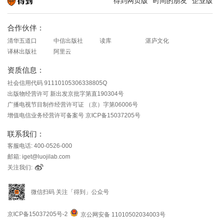
得到网页版
时间的朋友
企业版
知识就在得到
合作伙伴：
清华五道口
中信出版社
读库
湛庐文化
译林出版社
阿里云
资质信息：
社会信用代码 91110105306338805Q
出版物经营许可 新出发京批字第直190304号
广播电视节目制作经营许可证 （京）字第06006号
增值电信业务经营许可备案号 京ICP备15037205号
联系我们：
客服电话: 400-0526-000
邮箱: iget@luojilab.com
关注我们:
微信扫码 关注「得到」公众号
京ICP备15037205号-2
京公网安备 11010502034003号