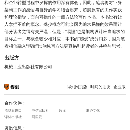
和企业转型过程中发挥的作用深有体会，因此，笔者将对业务
架构工作的感悟与自身的学习结合起来，超脱原有的工作实践
和理论指导，面向可操作的一般方法论写作本书。本书没有让
人拿捏不准的概念。殊少概念可能会因为追求易懂的效果而让
部分读者觉得有失严谨，但是，“易懂”也是架构设计应当追求的
目标之一。与概念较少相对应，本书的“感受”成分稍多，因为笔
者相信融入“感受”比单纯写方法更容易引起读者的共鸣与思考。
出版方
机械工业出版社有限公司
得到网页版
时间的朋友
企业版
知识就在得到
合作伙伴：
清华五道口
中信出版社
读库
湛庐文化
译林出版社
阿里云
资质信息：