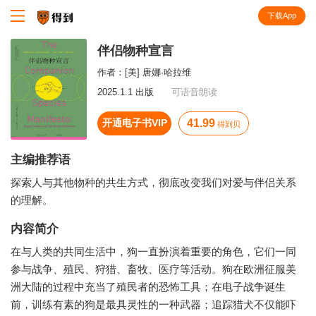
下载App
知识就在得到
伴侣物种宣言
作者：
[美] 唐娜·哈拉维
2025.1.1 出版
可语音朗读
开通电子书VIP
41.99
得到贝
主编推荐语
探索人与其他物种的共生方式，彻底改变我们对爱与伴侣关系
的理解。
内容简介
在与人类的共同生活中，狗一直扮演着重要的角色，它们一同
参与战争、殖民、狩猎、畜牧、医疗等活动。狗在欧洲征服美
洲大陆的过程中充当了殖民者的恐怖工具；在电子战争诞生
前，训练有素的狗是最具灵性的一种武器；追踪猎犬不仅能吓