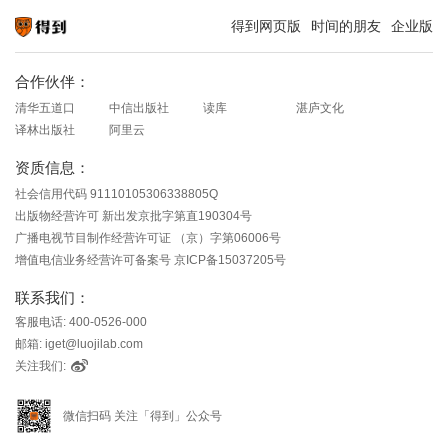
得到网页版
时间的朋友
企业版
知识就在得到
合作伙伴：
清华五道口
中信出版社
读库
湛庐文化
译林出版社
阿里云
资质信息：
社会信用代码 91110105306338805Q
出版物经营许可 新出发京批字第直190304号
广播电视节目制作经营许可证 （京）字第06006号
增值电信业务经营许可备案号 京ICP备15037205号
联系我们：
客服电话: 400-0526-000
邮箱: iget@luojilab.com
关注我们:
微信扫码 关注「得到」公众号