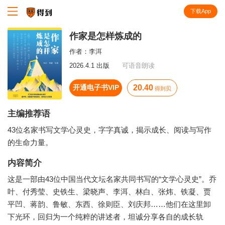
下载App
知识就在得到
作家是怎样炼成的
作者：
李洱
2026.4.1 出版
可语音朗读
开通电子书VIP
20.40
得到贝
主编推荐语
43位名家书写文学心灵史，字字真诚，揭示成长、阅读与写作
的生命力量。
内容简介
这是一部由43位中国当代文坛名家共同书写的“文学心灵史”。乔
叶、付秀莹、史铁生、梁晓声、李洱、林白、张炜、铁凝、贾
平凹、蒋韵、鲁敏、东西、徐则臣、刘庆邦……他们在这里卸
下光环，回归为一个纯粹的讲述者，坦诚分享各自的成长轨