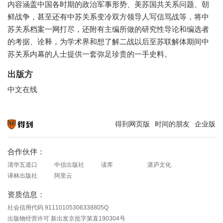
内容涵盖中国各时期的政治军事形势、美苏国共关系问题、朝
鲜战争，甚至还有中苏关系变冷双方领导人写信骂战等，将中
苏关系档案一网打尽，还附有主编所做的研究性导论和编选者
的考据、诠释，为学术界和想了解二战以后至苏联解体期间中
苏关系内幕的人士提供一套弥足珍贵的一手史料。
出版方
中文在线
得到网页版
时间的朋友
企业版
知识就在得到
合作伙伴：
清华五道口
中信出版社
读库
湛庐文化
译林出版社
阿里云
资质信息：
社会信用代码 91110105306338805Q
出版物经营许可 新出发京批字第直190304号