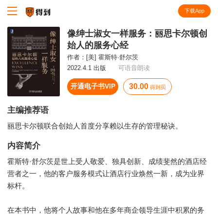
下载App
知识就在得到
像绅士淑女一样服务：丽思卡尔顿创
始人的服务心经
作者：
[美] 霍斯特·舒尔茨
2022.4.1 出版
可语音朗读
开通电子书VIP
30.00
得到贝
主编推荐语
丽思卡尔顿联合创始人首度分享赖以生存的管理秘诀。
内容简介
霍斯特·舒尔茨是世上受人敬爱、独具创新、成绩斐然的酒店经
营者之一，他的客户服务模式让酒店行业焕然一新，成为业界
标杆。
在本书中，他将个人故事和他在多年商企领导生涯中积累的务