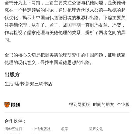
全书分为上下两篇，上篇主要关注公德与私德问题，是美德研
究在一个特定领域的讨论，通过梳理近代以来公德—私德的起
伏变化，揭示出中国当代道德困境的根源和出路。下篇主要关
注美德伦理，从孔子、孟子、战国早期一直到冯友兰、冯契，
作者检视了儒家伦理与美德伦理的关系，辨析了两者之间的异
同。
全书的核心关切是把握美德伦理研究中的中国问题，证明儒家
伦理的现代意义，寻找中国道德思想的出路。
出版方
生活·读书·新知三联书店
得到网页版
时间的朋友
企业版
知识就在得到
合作伙伴：
清华五道口
中信出版社
读库
湛庐文化