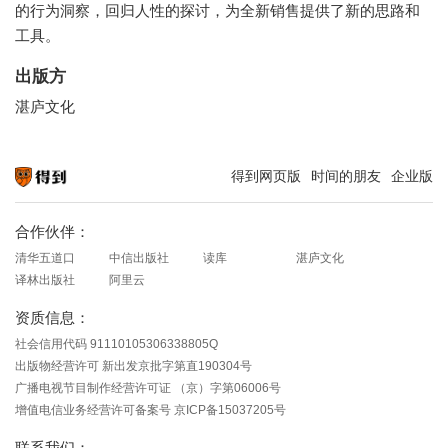
的行为洞察，回归人性的探讨，为全新销售提供了新的思路和
工具。
出版方
湛庐文化
得到网页版
时间的朋友
企业版
知识就在得到
合作伙伴：
清华五道口
中信出版社
读库
湛庐文化
译林出版社
阿里云
资质信息：
社会信用代码 91110105306338805Q
出版物经营许可 新出发京批字第直190304号
广播电视节目制作经营许可证 （京）字第06006号
增值电信业务经营许可备案号 京ICP备15037205号
联系我们：