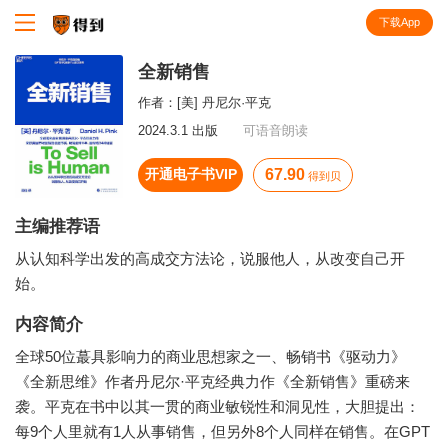
下载App
知识就在得到
全新销售
作者：
[美] 丹尼尔·平克
2024.3.1 出版
可语音朗读
开通电子书VIP
67.90
得到贝
主编推荐语
从认知科学出发的高成交方法论，说服他人，从改变自己开
始。
内容简介
全球50位蕞具影响力的商业思想家之一、畅销书《驱动力》
《全新思维》作者丹尼尔·平克经典力作《全新销售》重磅来
袭。平克在书中以其一贯的商业敏锐性和洞见性，大胆提出：
每9个人里就有1人从事销售，但另外8个人同样在销售。在GPT