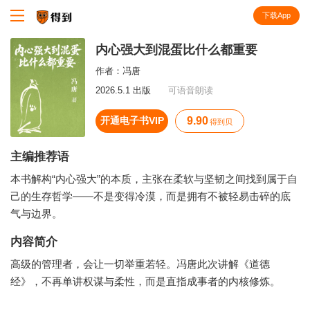
下载App
知识就在得到
内心强大到混蛋比什么都重要
作者：
冯唐
2026.5.1 出版
可语音朗读
开通电子书VIP
9.90
得到贝
主编推荐语
本书解构“内心强大”的本质，主张在柔软与坚韧之间找到属于自
己的生存哲学——不是变得冷漠，而是拥有不被轻易击碎的底
气与边界。
内容简介
高级的管理者，会让一切举重若轻。冯唐此次讲解《道德
经》，不再单讲权谋与柔性，而是直指成事者的内核修炼。