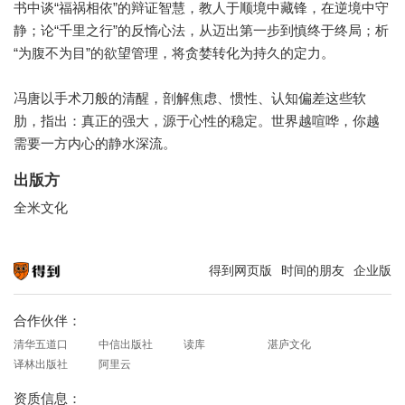
书中谈“福祸相依”的辩证智慧，教人于顺境中藏锋，在逆境中守
静；论“千里之行”的反惰心法，从迈出第一步到慎终于终局；析
“为腹不为目”的欲望管理，将贪婪转化为持久的定力。
冯唐以手术刀般的清醒，剖解焦虑、惯性、认知偏差这些软
肋，指出：真正的强大，源于心性的稳定。世界越喧哗，你越
需要一方内心的静水深流。
出版方
全米文化
得到网页版
时间的朋友
企业版
知识就在得到
合作伙伴：
清华五道口
中信出版社
读库
湛庐文化
译林出版社
阿里云
资质信息：