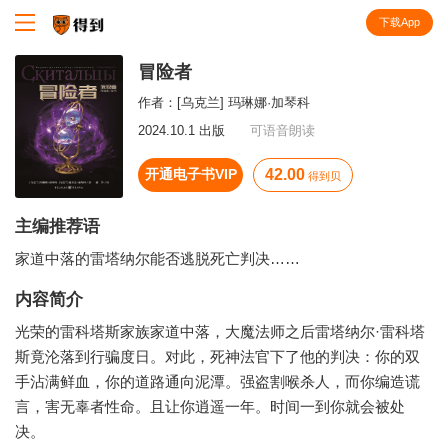
下载App
知识就在得到
冒险者
作者：
[乌克兰] 玛琳娜·加琴科
2024.10.1 出版
可语音朗读
开通电子书VIP
42.00
得到贝
主编推荐语
家道中落的雷塔纳尔能否逃脱死亡判决……
内容简介
光荣的雷科塔斯家族家道中落，大魔法师之后雷塔纳尔·雷科塔
斯竟沦落到行骗度日。对此，死神法官下了他的判决：你的双
手沾满鲜血，你的道路通向泥潭。强盗割喉杀人，而你编造谎
言，害无辜者性命。且让你逍遥一年。时间一到你就会被处
决。