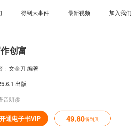
们
得到大事件
最新视频
加入我们
写作创富
者：
文金刀 编著
25.6.1 出版
语音朗读
49.80
开通电子书VIP
得到贝