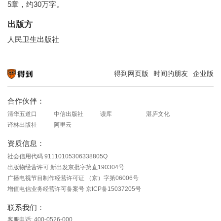
5章，约30万字。
出版方
人民卫生出版社
得到网页版
时间的朋友
企业版
知识就在得到
合作伙伴：
清华五道口
中信出版社
读库
湛庐文化
译林出版社
阿里云
资质信息：
社会信用代码 91110105306338805Q
出版物经营许可 新出发京批字第直190304号
广播电视节目制作经营许可证 （京）字第06006号
增值电信业务经营许可备案号 京ICP备15037205号
联系我们：
客服电话: 400-0526-000