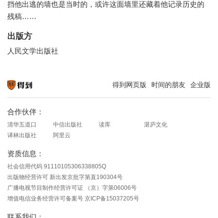
挡他出逃的墙也是当时的，或许这面墙里还藏着他记录历史的
残稿……
出版方
人民文学出版社
得到网页版
时间的朋友
企业版
知识就在得到
合作伙伴：
清华五道口
中信出版社
读库
湛庐文化
译林出版社
阿里云
资质信息：
社会信用代码 91110105306338805Q
出版物经营许可 新出发京批字第直190304号
广播电视节目制作经营许可证 （京）字第06006号
增值电信业务经营许可备案号 京ICP备15037205号
联系我们：