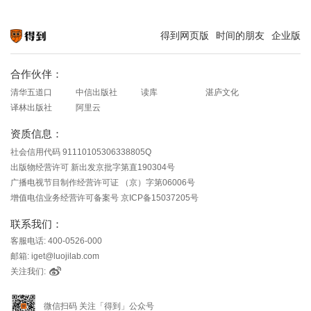
得到网页版
时间的朋友
企业版
知识就在得到
合作伙伴：
清华五道口
中信出版社
读库
湛庐文化
译林出版社
阿里云
资质信息：
社会信用代码 91110105306338805Q
出版物经营许可 新出发京批字第直190304号
广播电视节目制作经营许可证 （京）字第06006号
增值电信业务经营许可备案号 京ICP备15037205号
联系我们：
客服电话: 400-0526-000
邮箱: iget@luojilab.com
关注我们:
微信扫码 关注「得到」公众号