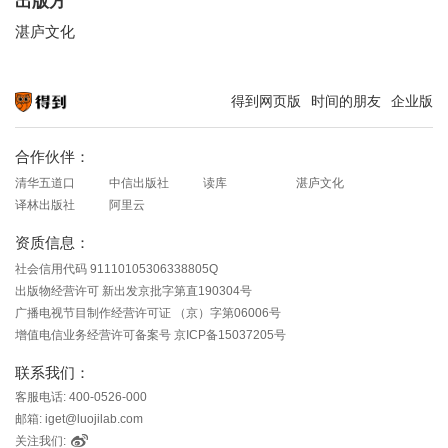
出版方
湛庐文化
得到网页版
时间的朋友
企业版
知识就在得到
合作伙伴：
清华五道口
中信出版社
读库
湛庐文化
译林出版社
阿里云
资质信息：
社会信用代码 91110105306338805Q
出版物经营许可 新出发京批字第直190304号
广播电视节目制作经营许可证 （京）字第06006号
增值电信业务经营许可备案号 京ICP备15037205号
联系我们：
客服电话: 400-0526-000
邮箱: iget@luojilab.com
关注我们: