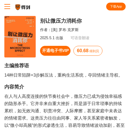
下载App
知识就在得到
别让微压力消耗你
作者：
[美] 罗布·克罗斯
2025.5.1 出版
可语音朗读
开通电子书VIP
60.68
得到贝
主编推荐语
14种日常陷阱+3步解压法，重构生活系统，夺回情绪主导权。
内容简介
在人与人高度连接的快节奏社会中，微压力已成为侵蚀幸福感
的隐形杀手。它并非来自重大挫折，而是源于日常琐事的持续
累积，如无效沟通、职责冲突、人际摩擦，甚至家庭中未表达
的情绪需求。这类压力往往由同事、家人等关系紧密者触发，
以“微小却高频”的形式渗透生活，容易导致情绪波动加剧，甚至