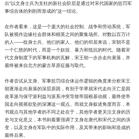
出“以文身士兵为支柱的新社会阶层是通过对宋代国家的惩罚军
事综合体的剥削而形成的”这一结论。
在作者看来，这是一个庞大的社会控制、战争和劳动系统，军
队被视作边缘社会群体和精英之间的聚集场所。对数以百万计
的人——纹身士兵、他们的家人、他们的邻居来说，宋朝不是
一个仁慈的时代，而是一个奴役、暴力和抵抗的时代。随着宋
代文身制度下的军事机构的瓦解，宋王朝一步步走向衰落，并
最终被来自北方的蒙古草原征服与取代。
作者尝试从文身、军事惩罚综合体运作逻辑的角度来分析宋王
朝逐渐走向衰落的深层原因，有别于学界就宋代走向灭亡是因
改革派与保守派利益与派系冲突导致帝国根基动摇，最终使帝
国走向摇摇欲坠的深渊这一观点。而就文身叙述角度而言，本
书观点与其他学者的不同之处在于，其他学者更关注文身的历
史与文化意义，本书则着重强调了文身在唐代和宋代之间的演
变，以及文身在军队中的实际作用，及其带来的影响和造成的
最终后果。