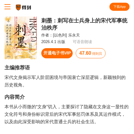
下载App
知识就在得到
刺墨：刺写在士兵身上的宋代军事统
治秩序
作者：
[以色列] 乐永天
2026.4.1 出版
可语音朗读
开通电子书VIP
47.60
得到贝
主编推荐语
宋代文身揭示军人阶层困境与帝国衰亡深层逻辑，新颖独到的
历史视角。
内容简介
本书从小而微的“文身”切入，主要探讨了隐藏在文身这一显性的
文化符号和身份标识背后的宋代军事惩罚体系及其运作模式，
以及由此深受影响的宋代普通士兵的社会生活。