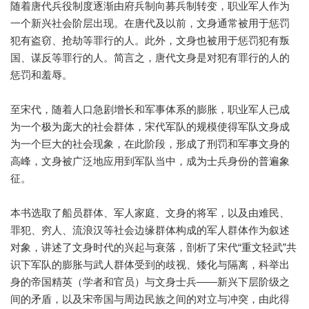
随着唐代兵役制度逐渐由府兵制向募兵制转变，职业军人作为
一个新兴社会阶层出现。在唐代及以前，文身通常被用于惩罚
犯有盗窃、抢劫等罪行的人。此外，文身也被用于惩罚犯有叛
国、谋反等罪行的人。简言之，唐代文身是对犯有罪行的人的
惩罚和羞辱。
至宋代，随着人口急剧增长和军事体系的膨胀，职业军人已成
为一个极为庞大的社会群体，宋代军队的规模使得军队文身成
为一个巨大的社会现象，在此阶段，形成了刑罚和军事文身的
高峰，文身被广泛地应用到军队当中，成为士兵身份的普遍象
征。
本书选取了船员群体、军人家庭、文身的将军，以及由难民、
罪犯、穷人、流浪汉等社会边缘群体构成的军人群体作为叙述
对象，讲述了文身时代的兴起与衰落，剖析了宋代“重文轻武”共
识下军队的膨胀与武人群体受到的歧视、矮化与隔离，科举出
身的帝国精英（学者和官员）与文身士兵——新兴下层阶级之
间的矛盾，以及宋帝国与周边民族之间的对立与冲突，由此得