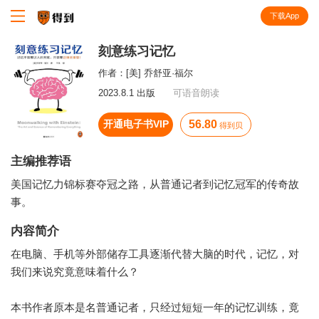
下载App
知识就在得到
刻意练习记忆
作者：
[美] 乔舒亚·福尔
2023.8.1 出版
可语音朗读
开通电子书VIP
56.80
得到贝
主编推荐语
美国记忆力锦标赛夺冠之路，从普通记者到记忆冠军的传奇故
事。
内容简介
在电脑、手机等外部储存工具逐渐代替大脑的时代，记忆，对
我们来说究竟意味着什么？
本书作者原本是名普通记者，只经过短短一年的记忆训练，竟