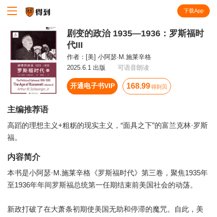
下载App
知识就在得到
剧变的政治 1935—1936：罗斯福时
代III
作者：
[美] 小阿瑟·M.施莱辛格
2025.6.1 出版
可语音朗读
开通电子书VIP
168.99
得到贝
主编推荐语
高蹈的理想主义+粗粝的现实主义，“面具之下”的富兰克林·罗斯
福。
内容简介
本书是小阿瑟·M.施莱辛格《罗斯福时代》第三卷，聚焦1935年
至1936年年间罗斯福总统第一任期结束前美国社会的动荡。
新政打破了在大萧条初期使美国无助和停滞的魔咒。自此，美