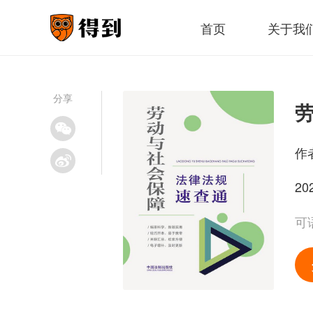
首页
关于我
分享
作
20
可