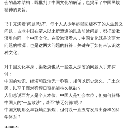
会的基本结构，既批判了中国文化的病诟，也揭示了中国民族
精神的要旨。
书中充满着“问题意识”。每个人从少年起就回避不了的人生意义
问题，古老中国在清末以来所遭逢的民族前途问题，都把梁漱
溟引向同一个中国文化。在梁漱溟看来，中国文化既是这两大
问题的根源，也是这两大问题的解答，关键在于如何来认识这
种文化。
对中国文化本身，梁漱溟也从一些发人深省的问题入手来探
讨：
中国的知识、经济和政治无一称强，却何以历史悠久、广土众
民，以至于面对强悍日寇仍能持久抵御？
人们总说西方人是个人本位、中国人是社会本位，但如何解释
中国人的“一盘散沙”，甚至“缺乏公德”呢？
中国文明那么早就灿烂辉煌，但何以一直没有发展出像样的科
学体系？