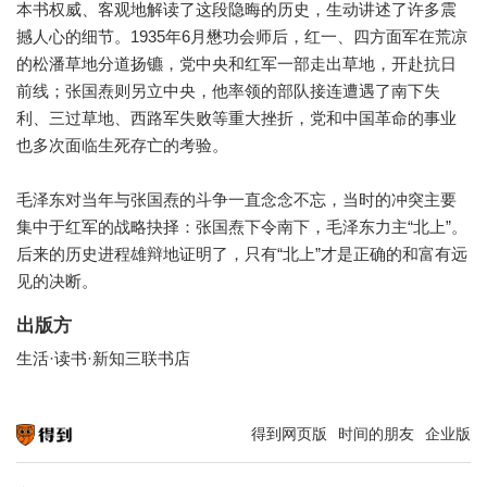
本书权威、客观地解读了这段隐晦的历史，生动讲述了许多震
撼人心的细节。1935年6月懋功会师后，红一、四方面军在荒凉
的松潘草地分道扬镳，党中央和红军一部走出草地，开赴抗日
前线；张国焘则另立中央，他率领的部队接连遭遇了南下失
利、三过草地、西路军失败等重大挫折，党和中国革命的事业
也多次面临生死存亡的考验。
毛泽东对当年与张国焘的斗争一直念念不忘，当时的冲突主要
集中于红军的战略抉择：张国焘下令南下，毛泽东力主“北上”。
后来的历史进程雄辩地证明了，只有“北上”才是正确的和富有远
见的决断。
出版方
生活·读书·新知三联书店
得到网页版
时间的朋友
企业版
知识就在得到