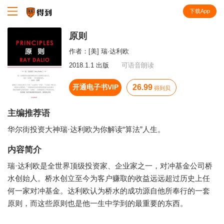
下载App
知识就在得到
原则
作者：
[美] 瑞·达利欧
2018.1.1 出版
可语音朗读
开通电子书VIP
26.99
得到贝
主编推荐语
华尔街投资大神瑞·达利欧为你解读“算法”人生。
内容简介
瑞·达利欧是全世界顶级投资家、企业家之一，对冲基金公司桥
水创始人。桥水创立至今为客户赚取的收益远远超过历史上任
何一家对冲基金。达利欧认为桥水的成功源自他所奉行的一套
原则，而这些原则也是他一生中学到的最重要的东西。