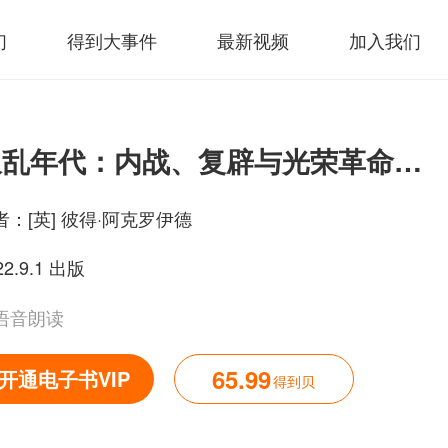
们
得到大事件
最新视频
加入我们
叛乱年代：内战、复辟与光荣革命（英格兰史六部曲 III）
者：
[英] 彼得·阿克罗伊德
22.9.1 出版
语音朗读
65.99
开通电子书VIP
得到贝