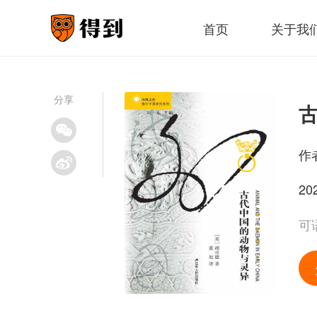
首页
关于我
分享
作
20
可