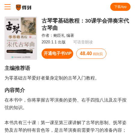
下载App
知识就在得到
古琴零基础教程：30课学会弹奏宋代
古琴曲
作者：
鲍臣礼 编著
2020.1.1 出版
可语音朗读
开通电子书VIP
48.40
得到贝
主编推荐语
为零基础古琴爱好者量身定制的古琴入门教程。
内容简介
在本书中，你将掌握古琴演奏的姿势、右手四指八法及左手按
弦的知识。
本书共有三十课：第一课至第三课讲解了古琴的形制、抚琴姿
势及古琴的特有音色等，是古琴演奏前需要学习的准备内容；