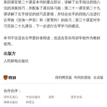
第四课至第二十课是本书的重点部分，讲解了右手指法四指八
法的演奏技巧，并配备了课后练习曲；第二十一课至第二十九
课讲解了左手按弦的技巧及要领，并结合右手的四指八法进行
古琴曲《沧海一声笑》和《黄莺吟》的练习；第三十课是对学
习完前二十九课后，下一步进行古琴学习的建议。
本书不仅适合古琴爱好者阅读，也适合音乐培训学校作为教材
使用。
出版方
人民邮电出版社
得到网页版
时间的朋友
企业版
知识就在得到
合作伙伴：
清华五道口
中信出版社
读库
湛庐文化
译林出版社
阿里云