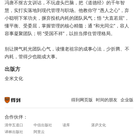
冯唐不抠古文训诂，不玩虚头巴脑，把《道德经》的千年智
慧，实打实落地到现代管理与职场。他教你守 “愚人之心”，弃
小聪明下笨功夫，摒弃投机内耗的团队风气；悟 “大直若屈”，
懂平衡、受委屈，掌握管理的核心精髓；通 “和光同尘”，容人
容事凝聚团队；明 “受国不祥”，以担当撑住管理格局。
别让脾气耗光团队心气，读懂老祖宗的成事心法，少折腾、不
内耗，管得少也能成大事。
出版方
全米文化
得到网页版
时间的朋友
企业版
知识就在得到
合作伙伴：
清华五道口
中信出版社
读库
湛庐文化
译林出版社
阿里云