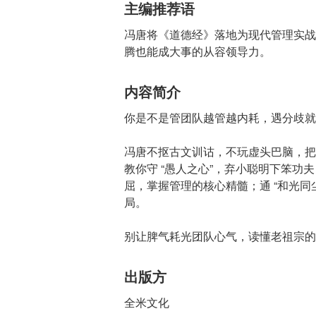
主编推荐语
冯唐将《道德经》落地为现代管理实战
腾也能成大事的从容领导力。
内容简介
你是不是管团队越管越内耗，遇分歧就
冯唐不抠古文训诂，不玩虚头巴脑，把
教你守 “愚人之心”，弃小聪明下笨功
屈，掌握管理的核心精髓；通 “和光同
局。
别让脾气耗光团队心气，读懂老祖宗的
出版方
全米文化