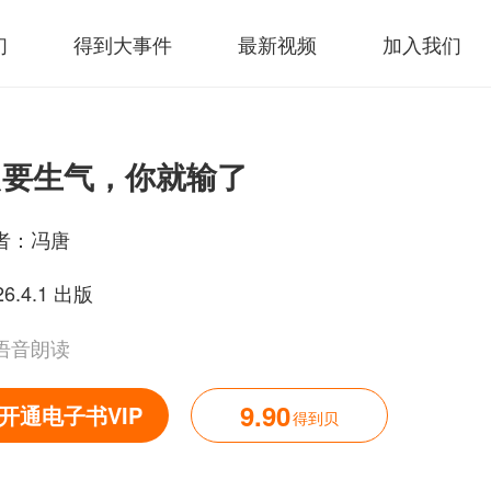
们
得到大事件
最新视频
加入我们
只要生气，你就输了
者：
冯唐
26.4.1 出版
语音朗读
9.90
开通电子书VIP
得到贝