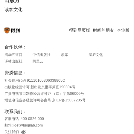
出版方
读客文化
得到网页版
时间的朋友
企业版
知识就在得到
合作伙伴：
清华五道口
中信出版社
读库
湛庐文化
译林出版社
阿里云
资质信息：
社会信用代码 91110105306338805Q
出版物经营许可 新出发京批字第直190304号
广播电视节目制作经营许可证 （京）字第06006号
增值电信业务经营许可备案号 京ICP备15037205号
联系我们：
客服电话: 400-0526-000
邮箱: iget@luojilab.com
关注我们: