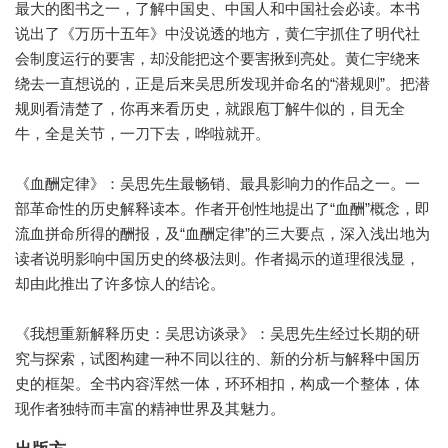
最大的图书之一，了解中国史、中国人和中国社会必读。本书
说出了《万历十五年》中没说透的地方，黄仁宇抓住了明代社
会制度运行的要害，却没能把这个要害揪到亮处。黄仁宇绕来
绕去一直想说的，正是后来吴思所发现并命名的“潜规则”。把潜
规则看清楚了，你再来看历史，就跟庖丁解牛似的，目无全
牛，全是关节，一刀下去，哗啦就开。
《血酬定律》：吴思先生最畅销、最具影响力的作品之一。一
部革命性的历史解释读本。作者开创性地提出了“血酬”概念，即
流血拼命所得的酬报，及“血酬定律”的三大要点，深入浅出地为
读者说明影响中国历史的终极法则。作者揭示的道理很浅显，
却由此推出了许多惊人的结论。
《我想重新解释历史：吴思访谈录》：吴思先生经过长期的研
究与探索，试图构建一种不同以往的、新的分析与解释中国历
史的框架。全书内容浑然一体，环环相扣，构成一个整体，体
现作者独特而丰富的精神世界及其魅力。