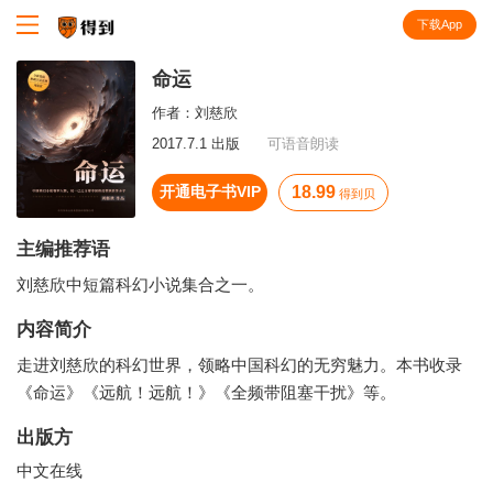
下载App
知识就在得到
命运
作者：
刘慈欣
2017.7.1 出版
可语音朗读
开通电子书VIP
18.99
得到贝
主编推荐语
刘慈欣中短篇科幻小说集合之一。
内容简介
走进刘慈欣的科幻世界，领略中国科幻的无穷魅力。本书收录
《命运》《远航！远航！》《全频带阻塞干扰》等。
出版方
中文在线