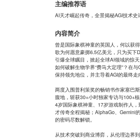
主编推荐语
AI天才崛起传奇，全景揭秘AGI技术
内容简介
曾是国际象棋神童的英国人，何以获得
歌为何愿意豪掷6.5亿美元，只为买下De
引爆全球瞩目，掀起全球AI领域的惊天震荡
如何破解生物学界“费马大定理”？在与Op
保持领先地位，并主导着AGI的最终
两度入围普利策奖的畅销书作家塞巴斯蒂
腹地，斩获30+小时独家专访与100
4岁国际象棋神童、17岁游戏制作人，到38
才传奇全程揭秘；AlphaGo、Gem
的密码尽数解锁。
从技术突破到商业博弈，从伦理边界到