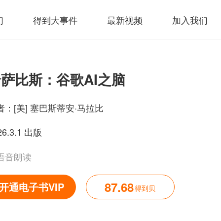
们
得到大事件
最新视频
加入我们
萨比斯：谷歌AI之脑
者：
[美] 塞巴斯蒂安·马拉比
26.3.1 出版
语音朗读
87.68
开通电子书VIP
得到贝