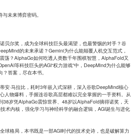
史诗与未来博弈密码。
诺贝尔奖，成为全球科技巨头最渴望，也最警惕的对手？谷
epMind的未来承诺？Gemini为什么能颠覆人机交互范式，
？AlphaGo如何吃透人类数千年围棋智慧，AlphaFold又
enAI等科技巨头的AGI“权力游戏”中，DeepMind为什么能够
走向？答案，尽在本书。
安·马拉比，耗时3年嵌入式深耕，深入谷歌DeepMind核心
+核心人物爆料，手握连谷歌高层都难以完全掌握的一手资料。从
岁凭AlphaGo震惊世界、48岁以AlphaFold摘得诺奖，天
ini的技术内核，强化学习与神经科学的融合逻辑，AGI诞生与进化
全球格局，本书既是一部AGI时代的技术史诗，也是破解算力