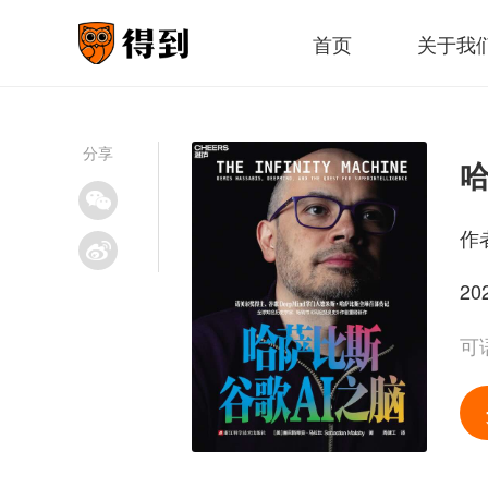
首页
关于我
分享
哈
作
20
可