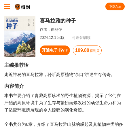
下载App
知识就在得到
喜马拉雅的种子
作者：
曲丽萍
2024.12.1 出版
可语音朗读
开通电子书VIP
109.80
得到贝
主编推荐语
走近神秘的喜马拉雅，聆听高原植物“亲口”讲述生存传奇。
内容简介
本书主要介绍了青藏高原珍稀的野生植物资源，揭示了它们在
严酷的高原环境中为了生存与繁衍而焕发出的顽强生命力和为
了适应环境所展现的令人惊叹的演化奇迹。
全书共分为6章，介绍了喜马拉雅山脉的崛起及其植物种类的多