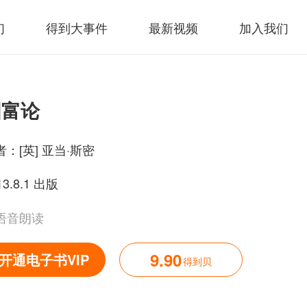
们
得到大事件
最新视频
加入我们
国富论
者：
[英] 亚当·斯密
13.8.1 出版
语音朗读
9.90
开通电子书VIP
得到贝