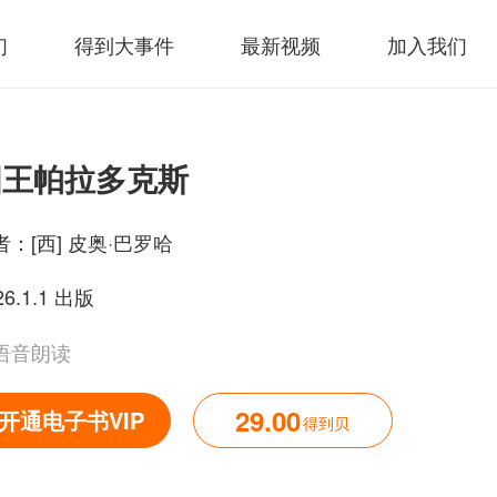
们
得到大事件
最新视频
加入我们
国王帕拉多克斯
者：
[西] 皮奥·巴罗哈
26.1.1 出版
语音朗读
29.00
开通电子书VIP
得到贝