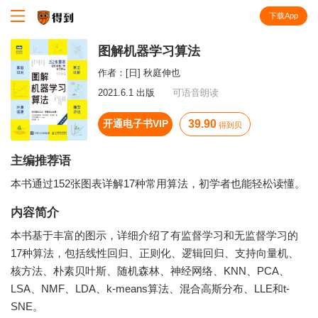
下载App
知识就在得到
图解机器学习算法
作者：
[日] 秋庭伸也
2021.6.1 出版
可语音朗读
开通电子书VIP
39.90
得到贝
主编推荐语
本书通过152张图表详解17种常用算法，初学者也能轻松读懂。
内容简介
本书基于丰富的图示，详细介绍了有监督学习和无监督学习的
17种算法，包括线性回归、正则化、逻辑回归、支持向量机、
核方法、朴素贝叶斯、随机森林、神经网络、KNN、PCA、
LSA、NMF、LDA、k-means算法、混合高斯分布、LLE和t-
SNE。