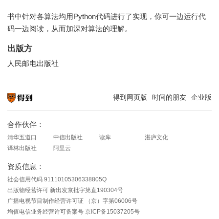
书中针对各算法均用Python代码进行了实现，你可一边运行代
码一边阅读，从而加深对算法的理解。
出版方
人民邮电出版社
得到网页版
时间的朋友
企业版
知识就在得到
合作伙伴：
清华五道口
中信出版社
读库
湛庐文化
译林出版社
阿里云
资质信息：
社会信用代码 91110105306338805Q
出版物经营许可 新出发京批字第直190304号
广播电视节目制作经营许可证 （京）字第06006号
增值电信业务经营许可备案号 京ICP备15037205号