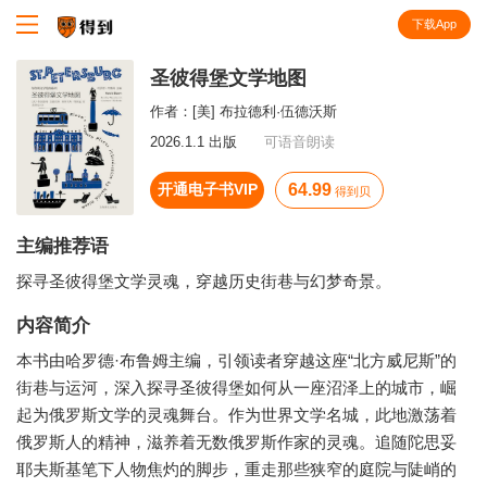
下载App
知识就在得到
圣彼得堡文学地图
作者：
[美] 布拉德利·伍德沃斯
2026.1.1 出版
可语音朗读
开通电子书VIP
64.99
得到贝
主编推荐语
探寻圣彼得堡文学灵魂，穿越历史街巷与幻梦奇景。
内容简介
本书由哈罗德·布鲁姆主编，引领读者穿越这座“北方威尼斯”的
街巷与运河，深入探寻圣彼得堡如何从一座沼泽上的城市，崛
起为俄罗斯文学的灵魂舞台。作为世界文学名城，此地激荡着
俄罗斯人的精神，滋养着无数俄罗斯作家的灵魂。追随陀思妥
耶夫斯基笔下人物焦灼的脚步，重走那些狭窄的庭院与陡峭的