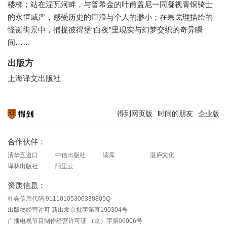
楼梯；站在涅瓦河畔，与普希金的叶甫盖尼一同凝视青铜骑士
的永恒威严，感受历史的巨浪与个人的渺小；在果戈理描绘的
怪诞街景中，捕捉彼得堡“白夜”里现实与幻梦交织的奇异瞬
间……
出版方
上海译文出版社
得到网页版
时间的朋友
企业版
知识就在得到
合作伙伴：
清华五道口
中信出版社
读库
湛庐文化
译林出版社
阿里云
资质信息：
社会信用代码 91110105306338805Q
出版物经营许可 新出发京批字第直190304号
广播电视节目制作经营许可证 （京）字第06006号