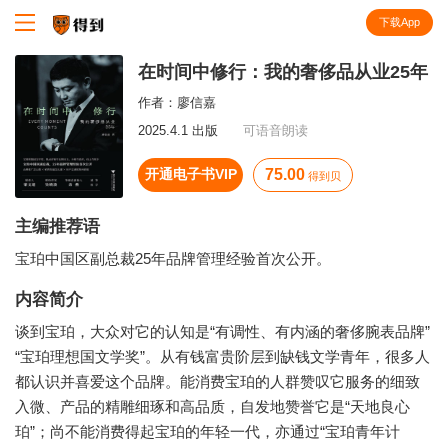
下载App
知识就在得到
在时间中修行：我的奢侈品从业25年
作者：
廖信嘉
2025.4.1 出版
可语音朗读
开通电子书VIP
75.00
得到贝
主编推荐语
宝珀中国区副总裁25年品牌管理经验首次公开。
内容简介
谈到宝珀，大众对它的认知是“有调性、有内涵的奢侈腕表品牌”
“宝珀理想国文学奖”。从有钱富贵阶层到缺钱文学青年，很多人
都认识并喜爱这个品牌。能消费宝珀的人群赞叹它服务的细致
入微、产品的精雕细琢和高品质，自发地赞誉它是“天地良心
珀”；尚不能消费得起宝珀的年轻一代，亦通过“宝珀青年计