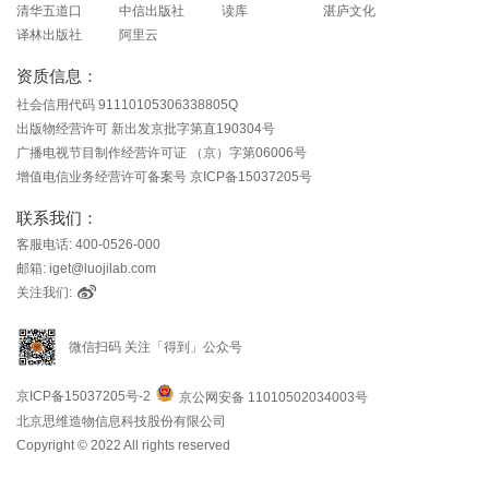
清华五道口
中信出版社
读库
湛庐文化
译林出版社
阿里云
资质信息：
社会信用代码 91110105306338805Q
出版物经营许可 新出发京批字第直190304号
广播电视节目制作经营许可证 （京）字第06006号
增值电信业务经营许可备案号 京ICP备15037205号
联系我们：
客服电话: 400-0526-000
邮箱: iget@luojilab.com
关注我们:
微信扫码 关注「得到」公众号
京ICP备15037205号-2
京公网安备 11010502034003号
北京思维造物信息科技股份有限公司
Copyright © 2022 All rights reserved