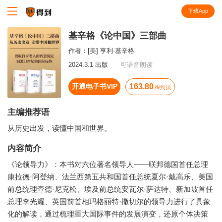
下载App
知识就在得到
基辛格《论中国》三部曲
作者：
[美] 亨利·基辛格
2024.3.1 出版
可语音朗读
开通电子书VIP
163.80
得到贝
主编推荐语
从历史出发，读懂中国和世界。
内容简介
《论领导力》：本书对六位著名领导人——联邦德国首任总理
康拉德·阿登纳、法兰西第五共和国首任总统夏尔·戴高乐、美国
前总统理查德·尼克松、埃及前总统安瓦尔·萨达特、新加坡首任
总理李光耀、英国前首相玛格丽特·撒切尔的领导力进行了具象
化的解读，通过梳理重大国际事件的发展演变，还原个体决策