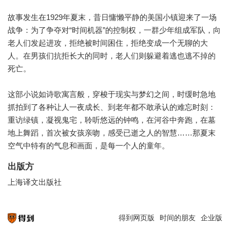
故事发生在1929年夏末，昔日慵懒平静的美国小镇迎来了一场
战争：为了争夺对“时间机器”的控制权，一群少年组成军队，向
老人们发起进攻，拒绝被时间困住，拒绝变成一个无聊的大
人。在男孩们抗拒长大的同时，老人们则躲避着逃也逃不掉的
死亡。
这部小说如诗歌寓言般，穿梭于现实与梦幻之间，时缓时急地
抓拍到了各种让人一夜成长、到老年都不敢承认的难忘时刻：
重访绿镇，凝视鬼宅，聆听悠远的钟鸣，在河谷中奔跑，在墓
地上舞蹈，首次被女孩亲吻，感受已逝之人的智慧……那夏末
空气中特有的气息和画面，是每一个人的童年。
出版方
上海译文出版社
得到网页版
时间的朋友
企业版
知识就在得到