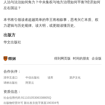
人治与法治如何角力？中央集权与地方治理如何平衡?经济如何
左右国运？
本书将引领读者超越简单的帝王将相叙事，思考兴亡本质、权
力逻辑与历史规律。读大明，或更能读懂历史。
出版方
华文出版社
得到网页版
时间的朋友
企业版
知识就在得到
合作伙伴：
清华五道口
中信出版社
读库
湛庐文化
译林出版社
阿里云
资质信息：
社会信用代码 91110105306338805Q
出版物经营许可 新出发京批字第直190304号