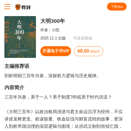
下载App
知识就在得到
大明300年
作者：
小院
2025.11.1 出版
可语音朗读
开通电子书VIP
68.00
得到贝
主编推荐语
剖析明朝三百年兴衰，深探权力逻辑与历史规律。
内容简介
三百年兴衰，系于一人？系于制度?抑或系于时代洪流？
《大明三百年》以政治格局演进与君主命运沉浮为经纬，不仅
讲述龙椅更迭、权谋较量、铁血征伐与财富流转的故事，更深
入剖析帝国治理的深层逻辑与困境：从洪武立制到崇祯亡国，