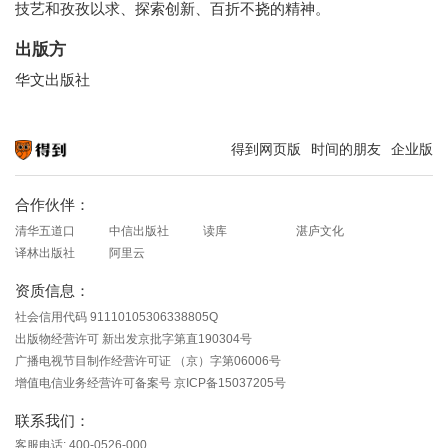
技艺和孜孜以求、探索创新、百折不挠的精神。
出版方
华文出版社
得到网页版
时间的朋友
企业版
知识就在得到
合作伙伴：
清华五道口
中信出版社
读库
湛庐文化
译林出版社
阿里云
资质信息：
社会信用代码 91110105306338805Q
出版物经营许可 新出发京批字第直190304号
广播电视节目制作经营许可证 （京）字第06006号
增值电信业务经营许可备案号 京ICP备15037205号
联系我们：
客服电话: 400-0526-000