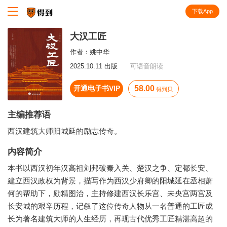
下载App
知识就在得到
大汉工匠
作者：
姚中华
2025.10.11 出版
可语音朗读
开通电子书VIP
58.00
得到贝
主编推荐语
西汉建筑大师阳城延的励志传奇。
内容简介
本书以西汉初年汉高祖刘邦破秦入关、楚汉之争、定都长安、
建立西汉政权为背景，描写作为西汉少府卿的阳城延在丞相萧
何的帮助下，励精图治，主持修建西汉长乐宫、未央宫两宫及
长安城的艰辛历程，记叙了这位传奇人物从一名普通的工匠成
长为著名建筑大师的人生经历，再现古代优秀工匠精湛高超的