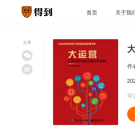
首页
关于我
分享
作
20
可