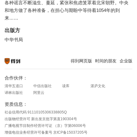
各种谣言不断滋生、蔓延，紧张和焦虑笼罩着北宋朝野。中央
和地方做了各种准备，在担心与期盼中等待着1054年的到
来……
出版方
中华书局
得到网页版
时间的朋友
企业版
知识就在得到
合作伙伴：
清华五道口
中信出版社
读库
湛庐文化
译林出版社
阿里云
资质信息：
社会信用代码 91110105306338805Q
出版物经营许可 新出发京批字第直190304号
广播电视节目制作经营许可证 （京）字第06006号
增值电信业务经营许可备案号 京ICP备15037205号