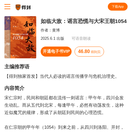
下载App
知识就在得到
如临大敌：谣言恐慌与大宋王朝1054
作者：
黄博
2025.6.1 出版
可语音朗读
开通电子书VIP
46.80
得到贝
主编推荐语
【得到独家首发】当代人必读的谣言传播学与危机治理史。
内容简介
宋仁宗时，民间和朝廷都在流传一则谣言：甲午年，四川会发
生动乱。而从五代到北宋，每逢甲午，必然有动荡发生，这种
近似魔咒的规律，形成了从朝廷到民间的心理恐慌。
在仁宗朝的甲午年（1054）到来之前，从四川到洛阳、开封，